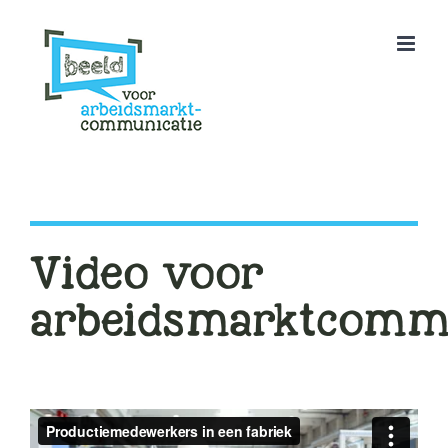
Ga
naar
inhoud
Video voor
arbeidsmarktcomm