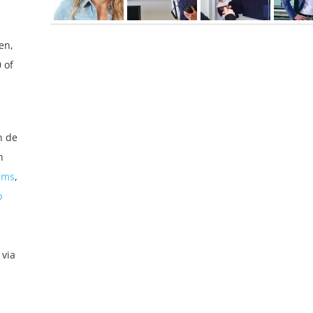
en,
 of
n de
n
ilms
,
p
 via