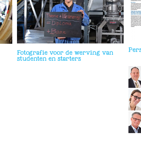
Personeelsbladen & magazine foto’s
Pers
Fotografie voor de werving van
studenten en starters
LinkedIn portretfotografie / Social Media
fotografie