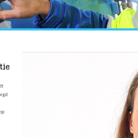
tie
dt
orgd
 op