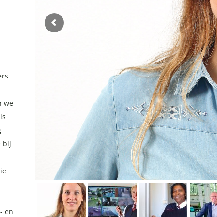
ers
an we
ls
g
 bij
ie
u
- en