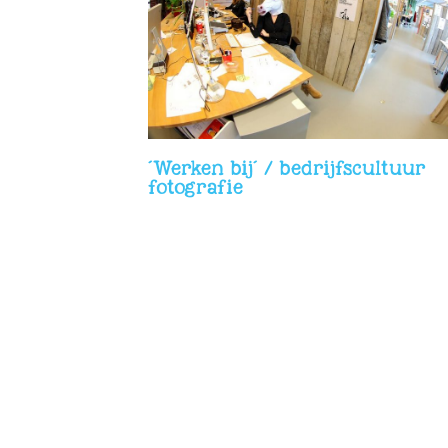
Fotografie voor de werving van
cultuur fotografie
studenten en starters
´Werken bij´ / bedrijfscultuur
fotografie