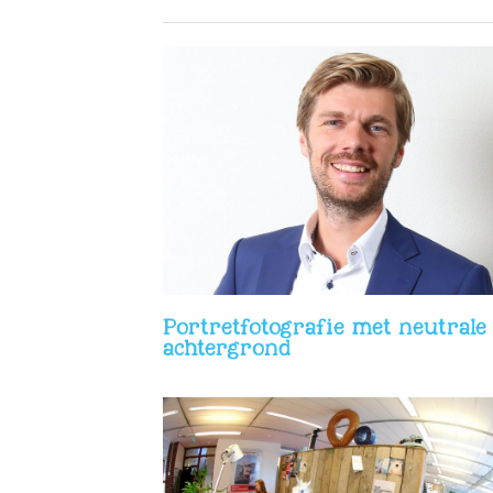
 met neutrale
Foto’s voor recruitment / vacatur
ond
websites
Portretfotografie met neutrale
achtergrond