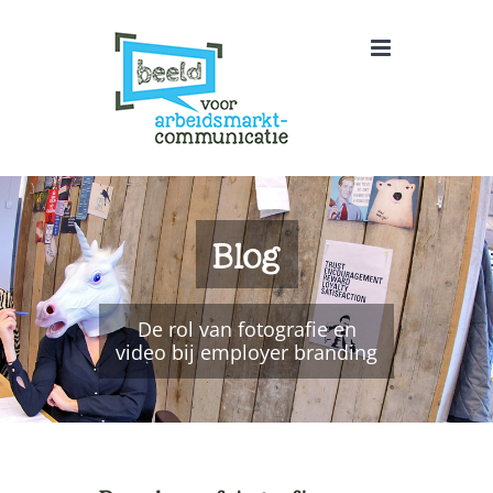
Ga
naar
inhoud
Blog
De rol van fotografie en
video bij employer branding