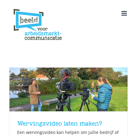
Ga
naar
inhoud
Wervingsvideo laten maken?
Een wervingsvideo kan helpen om jullie bedrijf of