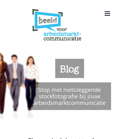
Ga
naar
inhoud
Blog
Stop met nietszeggende
stockfotografie bij jouw
arbeidsmarktcommunicatie