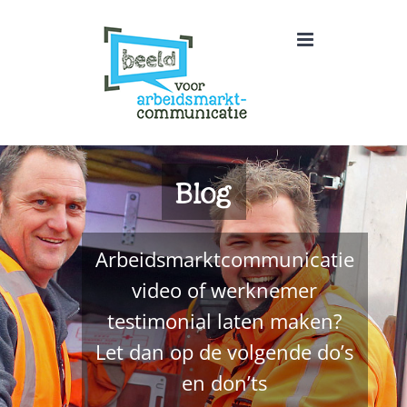
Ga
naar
inhoud
Blog
Arbeidsmarktcommunicatie
video of werknemer
testimonial laten maken?
Let dan op de volgende do’s
en don’ts